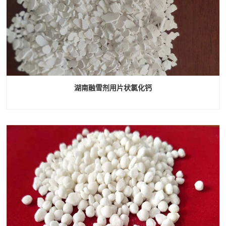
湖南融雪剂用片状氯化钙