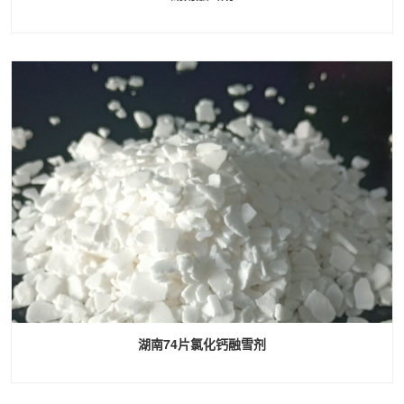
湖南74片氯化钙融雪剂