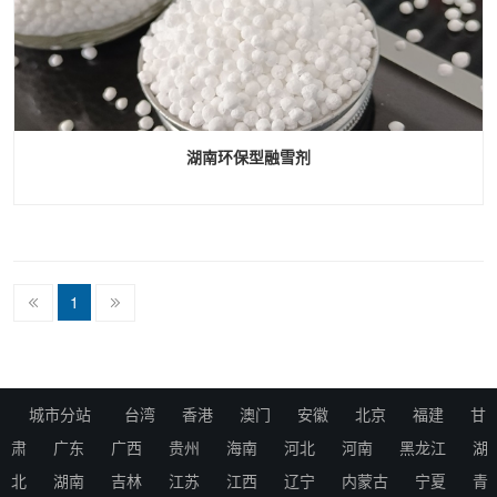
湖南环保型融雪剂
1
城市分站
台湾
香港
澳门
安徽
北京
福建
甘
肃
广东
广西
贵州
海南
河北
河南
黑龙江
湖
北
湖南
吉林
江苏
江西
辽宁
内蒙古
宁夏
青